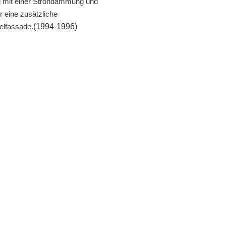
g mit einer Strohdämmung und
r eine zusätzliche
lfassade.
(1994-1996)